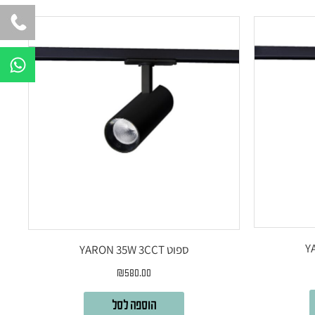
W
h
a
t
s
a
p
p
ספוט YARON 35W 3CCT
₪
580.00
הוספה לסל