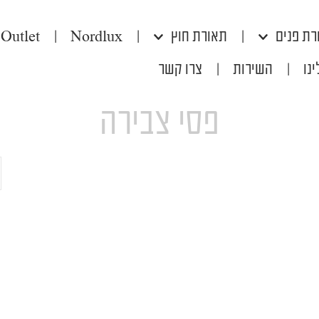
רת פנים
|
תאורת חוץ
|
Nordlux
|
Outlet
נו
|
השירות
|
צרו קשר
פסי צבירה
ח
ע