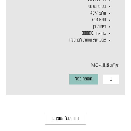
בסיס: מגנטי
וולט: 48V
CRI: 90
דימור: כן
גוון אור: 3000K
צבע גוף: שחור, לבן, פליז
מק"ט: MG-1019
כמות
הוספה לסל
של
ספוט
מגנטי
MAGNETIC
חזרה לכל המוצרים
BOOK
S