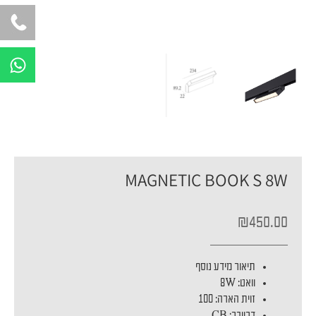
W
h
a
t
s
a
p
MAGNETIC BOOK S 8W
p
₪
450.00
תיאור מידע נוסף
וואט: 8W
זוית הארה: 100
דרייבר: CB