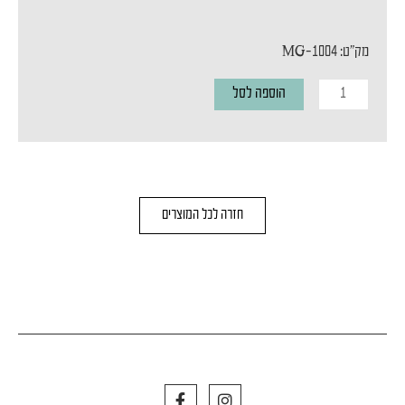
מק"ט: MG-1004
כמות
הוספה לסל
של
פס
צבירה
מגנטי
חזרה לכל המוצרים
MAGNETIC
WALL
CORNER
F
I