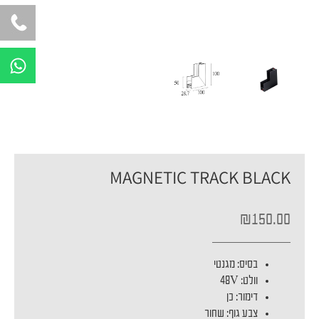
W
h
a
t
s
a
p
MAGNETIC TRACK BLACK
p
₪
150.00
בסיס: מגנטי
וולט: 48V
דימור: כן
צבע גוף: שחור