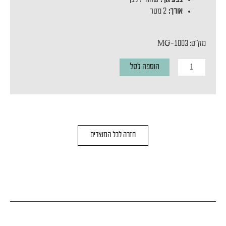
אורך:
2 מטר
מק"ט: MG-1003
כמות
הוספה לסל
של
פס
צבירה
מגנטי
חזרה לכל המוצרים
MAGNETIC
TRACK
BLACK
2M