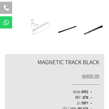
W
h
a
t
s
a
p
MAGNETIC TRACK BLACK
p
₪
900.00
בסיס:
מגנטי
וולט:
48V
דימור:
כן
צבע גוף:
שחור / לבן