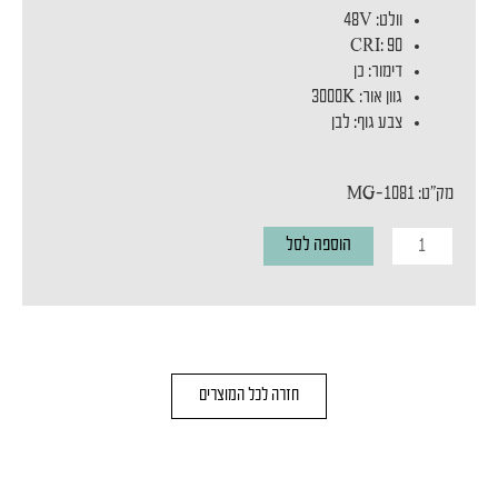
וולט: 48V
CRI: 90
דימור: כן
גוון אור: 3000K
צבע גוף: לבן
מק"ט: MG-1081
כמות
הוספה לסל
של
ספוט
מגנטי
MAGNETIC
חזרה לכל המוצרים
BOOK
M
15W
WHITE