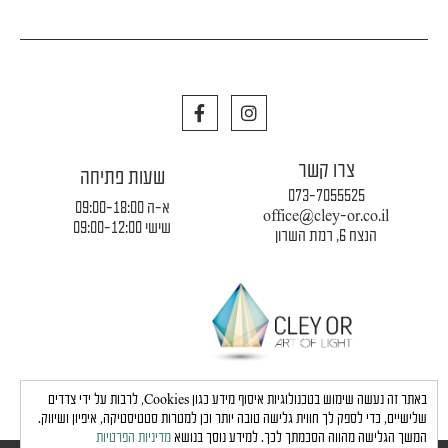
F
I
a
n
c
s
e
t
צרו קשר
b
a
שעות פתיחה
o
g
073-7055525
o
r
א-ה 09:00-18:00
office@cley-or.co.il
k
a
שישי 09:00-12:00
הנצח 6, רמת השרון
m
תקנון החברה
|
משלוחים והובלות
|
מדיניות פרטיות
באתר זה נעשה שימוש בטכנולוגיות איסוף מידע כגון Cookies, לרבות על ידי צדדים
שלישיים, כדי לספק לך חווית גלישה טובה יותר וכן למטרות סטטיסטיקה, איפיון ושיווק.
המשך הגלישה מהווה הסכמתך לכך. למידע נוסך בנושא
מדיניות הפרטיות