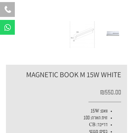
W
h
a
t
s
a
p
MAGNETIC BOOK M 15W WHITE
p
₪
550.00
וואט: 15W
זוית הארה: 100
דרייבר: CB
בסיס: מגנטי