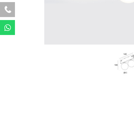
W
h
a
t
s
a
p
p