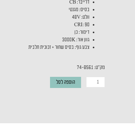
דרייבר: CB
בסיס: מגנטי
וולט: 48V
CRI: 90
דימור: כן
גוון אור: 3000K
צבע גוף: בסיס שחור + זכוכית חלבית
מק"ט: 74-8561
כמות
הוספה לסל
של
ספוט
מגנטי
MAGNETIC
BALL