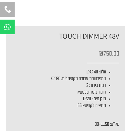
W
h
TOUCH DIMMER 48V
a
t
s
₪
750.00
a
p
וולט: DC 48
p
טמפרטורת עבודה מקסימלית: C°90
רמת בידוד: 2
חומר כיסוי: פלסטיק
מוגן מים : IP20
מתאים לקופסא 55
מק"ט: 38-1150