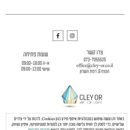
GOLD
F
I
a
n
c
s
e
t
צרו קשר
b
a
שעות פתיחה
o
g
073-7055525
o
r
א-ה 09:00-18:00
office@cley-or.co.il
k
a
שישי 09:00-12:00
הנצח 6, רמת השרון
m
תקנון החברה
|
משלוחים והובלות
|
מדיניות פרטיות
באתר זה נעשה שימוש בטכנולוגיות איסוף מידע כגון Cookies, לרבות על ידי צדדים
שלישיים, כדי לספק לך חווית גלישה טובה יותר וכן למטרות סטטיסטיקה, איפיון ושיווק.