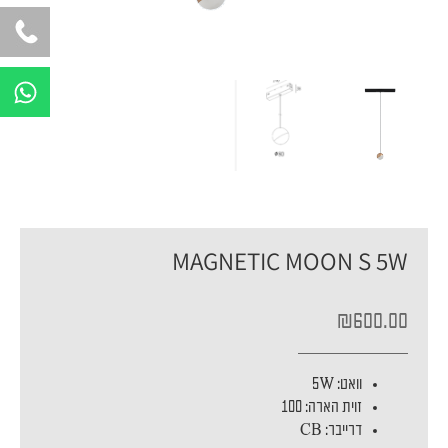
W
h
a
t
s
a
p
p
MAGNETIC MOON S 5W
₪
600.00
וואט: 5W
זוית הארה: 100
דרייבר: CB