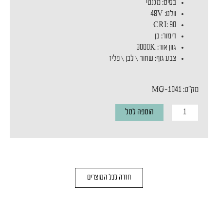
בסיס: מגנטי
וולט: 48V
CRI: 90
דימור: כן
גוון אור: 3000K
צבע גוף: שחור \ לבן \ פליז
מק"ט: MG-1041
כמות
הוספה לסל
של
ספוט
מגנטי
MAGNETIC
חזרה לכל המוצרים
MOON
S
5W