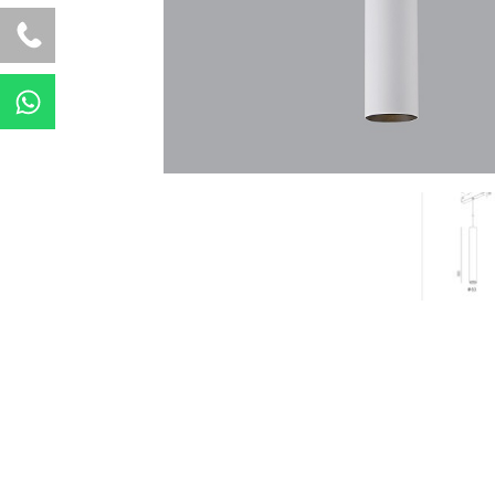
W
h
a
t
s
a
p
p