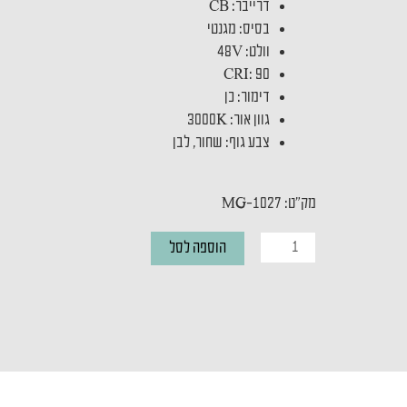
דרייבר: CB
בסיס: מגנטי
וולט: 48V
CRI: 90
דימור: כן
גוון אור: 3000K
צבע גוף: שחור, לבן
מק"ט: MG-1027
כמות
הוספה לסל
של
ספוט
מגנטי
MAGNETIC
TUBE