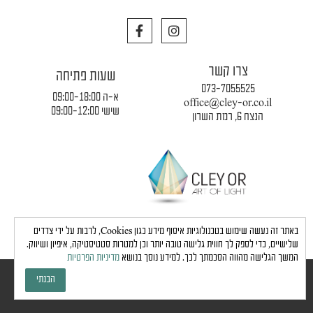
F
I
a
n
c
s
e
t
צרו קשר
b
a
שעות פתיחה
o
g
073-7055525
o
r
א-ה 09:00-18:00
office@cley-or.co.il
k
a
שישי 09:00-12:00
הנצח 6, רמת השרון
m
תקנון החברה
|
משלוחים והובלות
|
מדיניות פרטיות
באתר זה נעשה שימוש בטכנולוגיות איסוף מידע כגון Cookies, לרבות על ידי צדדים
שלישיים, כדי לספק לך חווית גלישה טובה יותר וכן למטרות סטטיסטיקה, איפיון ושיווק.
המשך הגלישה מהווה הסכמתך לכך. למידע נוסך בנושא
מדיניות הפרטיות
כל הזכויות שמורות לחברת כלי אור © 2024 |
הצהרת נגישות
הבנתי
גבע בן ארי - שיווק, פרסום, תדמית