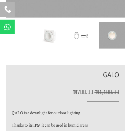
W
h
a
t
s
a
p
GALO
p
המחיר
המחיר
₪
700.00
₪
1,100.00
המקורי
הנוכחי
היה:
הוא:
₪700.00.
₪1,100.00.
GALO is a downlight for outdoor lighting
Thanks to its IP54 it can be used in humid areas