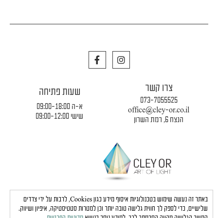
F
I
a
n
c
s
e
t
צרו קשר
b
a
שעות פתיחה
o
g
073-7055525
o
r
א-ה 09:00-18:00
office@cley-or.co.il
k
a
שישי 09:00-12:00
הנצח 6, רמת השרון
m
תקנון החברה
|
משלוחים והובלות
|
מדיניות פרטיות
באתר זה נעשה שימוש בטכנולוגיות איסוף מידע כגון Cookies, לרבות על ידי צדדים
שלישיים, כדי לספק לך חווית גלישה טובה יותר וכן למטרות סטטיסטיקה, איפיון ושיווק.