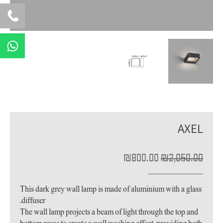
W
h
a
t
s
a
p
p
AXEL
המחיר
המחיר
₪
800.00
₪
2,050.00
המקורי
הנוכחי
היה:
הוא:
₪800.00.
₪2,050.00.
This dark grey wall lamp is made of aluminium with a glass
diffuser.
The wall lamp projects a beam of light through the top and