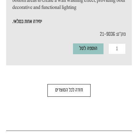
bottom areas to create a wall washing effect, providing both
decorative and functional lighting
יחידה אחת במלאי.
מק"ט: 21-9036
כמות
הוספה לסל
של
מנורת
קיר
AXEL
חזרה לכל המוצרים