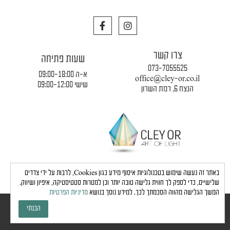
F
I
a
n
c
s
e
t
צרו קשר
b
a
שעות פתיחה
o
g
073-7055525
o
r
א-ה 09:00-18:00
office@cley-or.co.il
k
a
שישי 09:00-12:00
הנצח 6, רמת השרון
m
תקנון החברה
|
משלוחים והובלות
|
מדיניות פרטיות
באתר זה נעשה שימוש בטכנולוגיות איסוף מידע כגון Cookies, לרבות על ידי צדדים
שלישיים, כדי לספק לך חווית גלישה טובה יותר וכן למטרות סטטיסטיקה, איפיון ושיווק.
המשך הגלישה מהווה הסכמתך לכך. למידע נוסך בנושא
מדיניות הפרטיות
כל הזכויות שמורות לחברת כלי אור © 2024 |
הצהרת נגישות
הבנתי
גבע בן ארי - שיווק, פרסום, תדמית