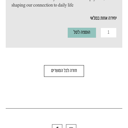
shaping our connection to daily life
יחידה אחת במלאי
כמות
הוספה לסל
של
מנורת
קיר
STUDIOILSE
חזרה לכל המוצרים
F
I