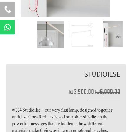
W
h
a
t
s
a
p
STUDIOILSE
p
המחיר
המחיר
₪
2,500.00
₪
6,000.00
המקורי
הנוכחי
היה:
הוא:
₪2,500.00.
₪6,000.00.
w084 Studioilse – our very first lamp, designed together
with Ilse Crawford – is based on a shared belief in the
powerful messages that lie hidden in how different
materials make their way into our emotional psyches,