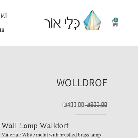
ילוג
תוכן
תאו
0
עגלת
קניות
עלי
WOLLDROF
המחיר
המחיר
₪
400.00
₪
600.00
המקורי
הנוכחי
היה:
הוא:
₪400.00.
₪600.00.
Wall Lamp Walldorf
Material: White metal with brushed brass lamp