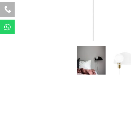
W
h
a
t
s
a
p
p