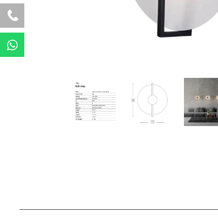
W
h
a
t
s
a
p
p