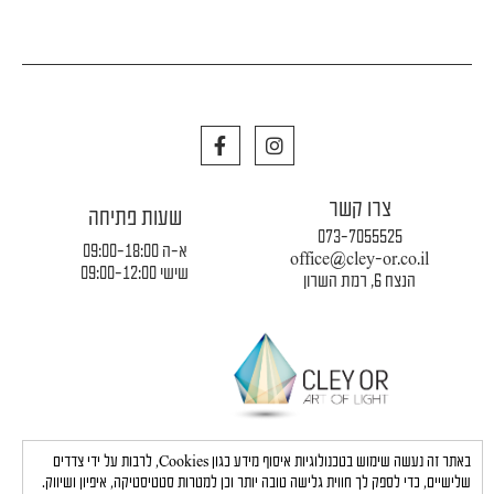
F
I
a
n
c
s
e
t
צרו קשר
b
a
שעות פתיחה
o
g
073-7055525
o
r
א-ה 09:00-18:00
office@cley-or.co.il
k
a
שישי 09:00-12:00
הנצח 6, רמת השרון
m
תקנון החברה
|
משלוחים והובלות
|
מדיניות פרטיות
באתר זה נעשה שימוש בטכנולוגיות איסוף מידע כגון Cookies, לרבות על ידי צדדים
שלישיים, כדי לספק לך חווית גלישה טובה יותר וכן למטרות סטטיסטיקה, איפיון ושיווק.