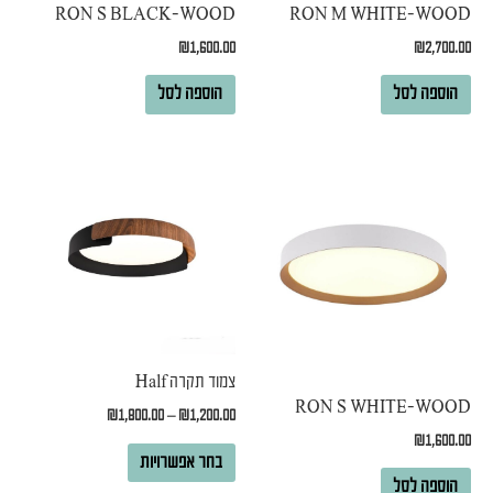
RON S BLACK-WOOD
RON M WHITE-WOOD
₪
1,600.00
₪
2,700.00
הוספה לסל
הוספה לסל
למוצר
זה
יש
מספר
סוגים.
ניתן
לבחור
צמוד תקרה Half
את
RON S WHITE-WOOD
₪
1,800.00
–
₪
1,200.00
האפשרויות
₪
1,600.00
בעמוד
בחר אפשרויות
הוספה לסל
המוצר