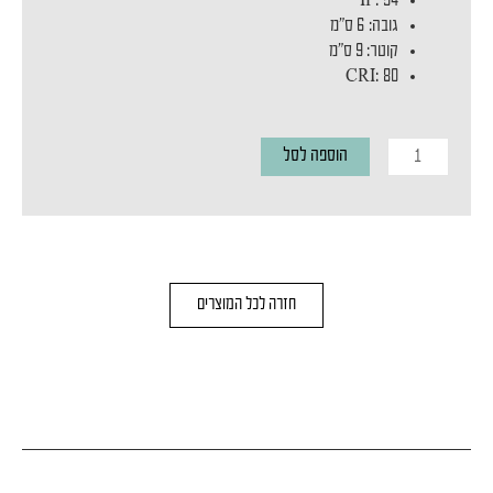
IP
:
54
גובה
:
6 ס”מ
קוטר
: 9 ס”מ
CRI
:
80
כמות
הוספה לסל
של
NOA
S
GOLD
חזרה לכל המוצרים