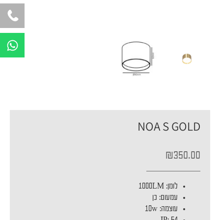
W
h
a
t
s
a
p
NOA S GOLD
p
₪
350.00
לומן
:
1000LM
עמעום
:
כן
עוצמה
:
10w