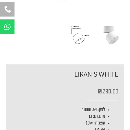
W
h
a
t
s
a
p
LIRAN S WHITE
p
₪
230.00
לומן
:
1000LM
מתכוונן
:
כן
עוצמה
:
10w
IP
:
44