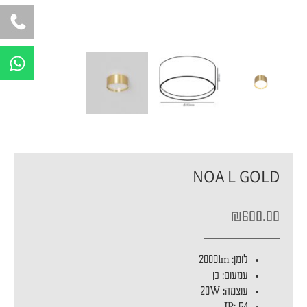
W
h
a
t
s
a
p
NOA L GOLD
p
₪
600.00
לומן
:
2000lm
עמעום
:
כן
עוצמה
:
20W