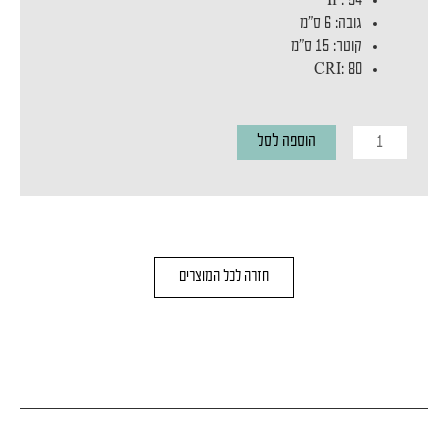
IP
:
54
גובה
:
6 ס"מ
קוטר
:
15 ס"מ
CRI
:
80
כמות
הוספה לסל
של
NOA
L
GOLD
חזרה לכל המוצרים