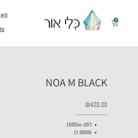
ילוג
תוכן
תאו
0
עגלת
קניות
עלי
NOA M BLACK
₪
420.00
לומן
:
1500lm
עמעום
:
כן