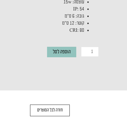
עוצמה
:
15w
IP
:
54
גובה
:
6 ס"מ
קוטר
:
12 ס"מ
CRI
:
80
כמות
הוספה לסל
של
NOA
M
BLACK
חזרה לכל המוצרים