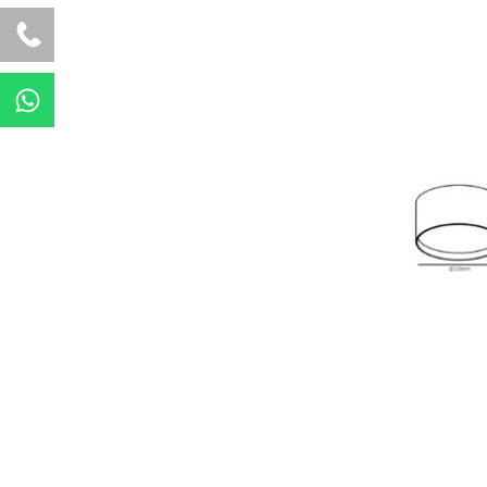
W
h
a
t
s
a
p
p