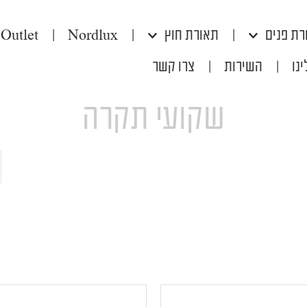
רת פנים
|
תאורת חוץ
|
Nordlux
|
Outlet
נו
|
השירות
|
צרו קשר
שקועי תקרה
ח
ע