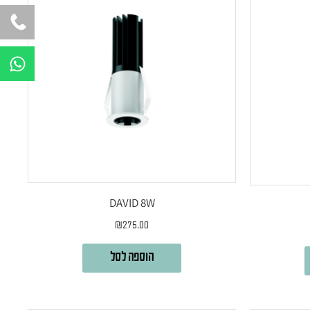
W
h
a
t
s
a
p
p
DAVID 8W
₪
275.00
הוספה לסל