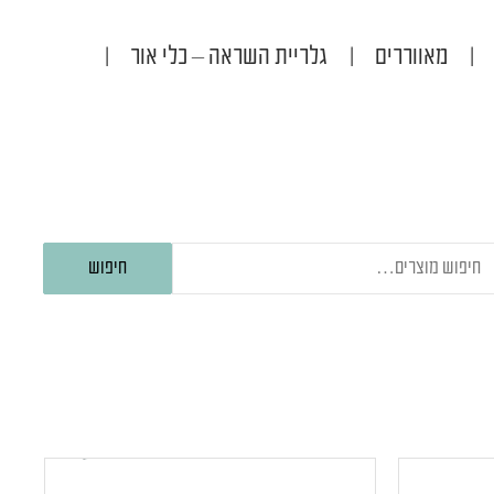
|
מאווררים
|
גלריית השראה – כלי אור
|
יפוש
חיפוש
בור: