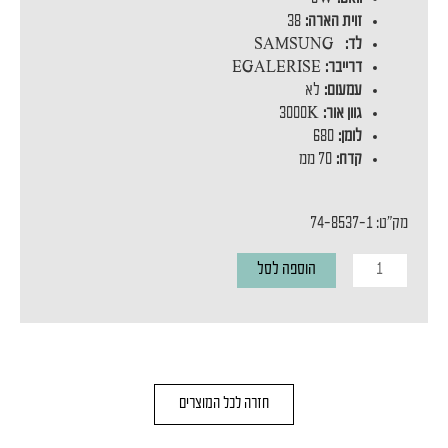
זוית הארה:
38
לד:
SAMSUNG
דרייבר:
EGALERISE
עמעום:
לא
גוון אור:
3000K
לומן:
680
קדח:
70 ממ
מק"ט: 74-8537-1
כמות
הוספה לסל
של
שקוע
תקרה
TAMAR
חזרה לכל המוצרים
8W
BLACK