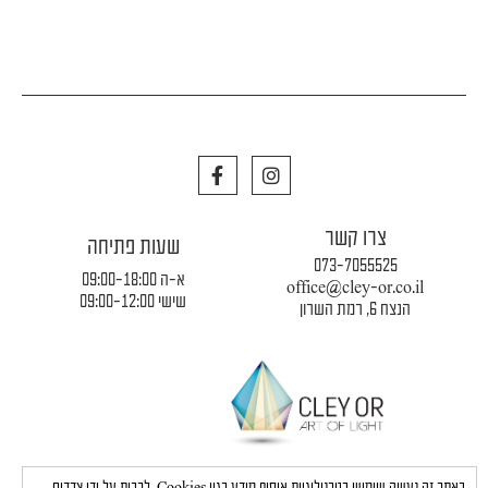
F
I
a
n
c
s
e
t
צרו קשר
b
a
שעות פתיחה
o
g
073-7055525
o
r
א-ה 09:00-18:00
office@cley-or.co.il
k
a
שישי 09:00-12:00
הנצח 6, רמת השרון
m
תקנון החברה
|
משלוחים והובלות
|
מדיניות פרטיות