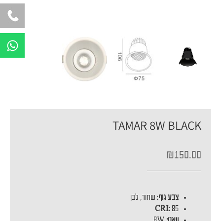
W
h
a
t
s
a
p
TAMAR 8W BLACK
p
₪
150.00
צבע גוף
: שחור, לבן
CRI:
85
וואט:
8W