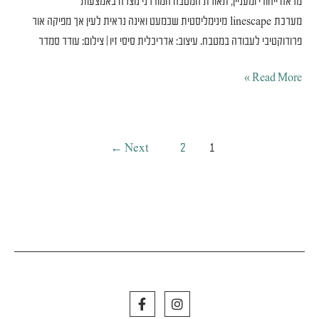
מראה ייחודי ומעניין, תאורת המטבח המודרני נוצרה באמצעות
מערכת linescape מינימליסטית שכמעט ואינה נראית לעין אך מפיקה אור
פרודוקטיבי לעבודה במטבח. עיצוב: אדריכלית סיסי זיו | צילום: עודד סמדר
Read More »
←
Next
2
1
F
I
a
n