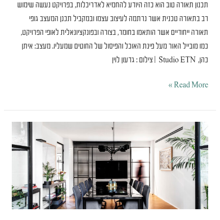
תכנון תאורה טוב הוא כזה היודע להחמיא לאדריכלות, בפרויקט נעשה שימוש
רב בתאורה טכנית אשר נרתמה לעיצוב עצמו ובמקביל תכנן המעצב גופי
תאורה ייחודיים אשר הותאמו בחומר, בצורה ובפונקציונאלית לאופי הפרויקט,
כמו מובייל האור מעל פינת האוכל והפיסול של החוטים שמעליו. מעצב: איתן
כהן, Studio ETN | צילום : גדעון לוין
Read More »
QUMRA
משרדי
חברת