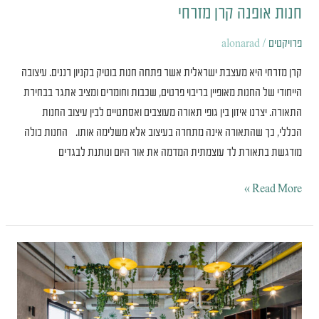
חנות אופנה קרן מזרחי
פרויקטים
/
alonarad
קרן מזרחי היא מעצבת ישראלית אשר פתחה חנות בוטיק בקניון רננים. עיצובה
הייחודי של החנות מאופיין בריבוי פרטים, שכבות וחומרים ומציב אתגר בבחירת
התאורה. יצרנו איזון בין גופי תאורה מעוצבים ואסתטיים לבין עיצוב החנות
הכללי, כך שהתאורה אינה מתחרה בעיצוב אלא משלימה אותו. החנות כולה
מודגשת בתאורת לד עוצמתית המדמה את אור היום ונותנת לבגדים
Read More »
משרדי
קבוצת
גאון