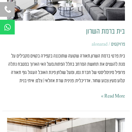
W
h
בית ברמת השרון
a
t
פרויקטים
/
alonarad
s
בית פרטי ברמת השרון.תאורה שקועה שתוכננה בקפידה בקווים מקבילים על
a
מנת להעצים את תחושת המרחב בחלל הפתוח.מעל האי הארוך במטבח נתלה
p
פרופיל מינימליסטי של חברת נמו, ומעל שולחן פינת האוכל העגול גוף תאורה
p
קלוע מעץ צבוע שחור. אדריכלית: פנינית שרת אזולאי | צלם: איתי בנית
Read More »
LEMONADE
משרדי
2