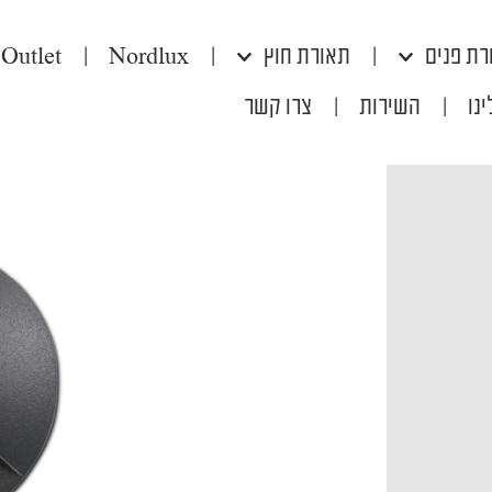
רת פנים
|
תאורת חוץ
|
Nordlux
|
Outlet
נו
|
השירות
|
צרו קשר