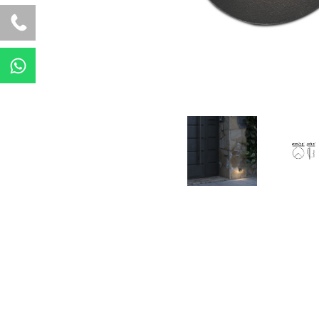
W
h
a
t
s
a
p
p