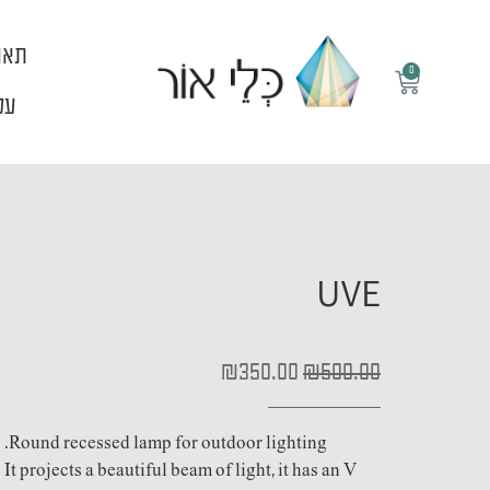
ילוג
תוכן
תאו
0
עגלת
קניות
עלי
UVE
המחיר
המחיר
₪
350.00
₪
500.00
המקורי
הנוכחי
היה:
הוא:
₪350.00.
₪500.00.
Round recessed lamp for outdoor lighting.
It projects a beautiful beam of light, it has an V