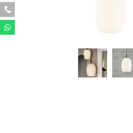
W
h
a
t
s
a
p
p