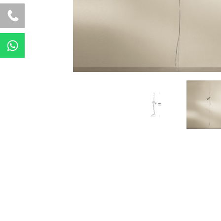
W
h
a
t
s
a
p
p