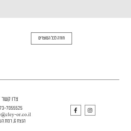
חזרה לכל המוצרים
צרו קשר
F
I
73-7055525
a
n
e@cley-or.co.il
c
s
הנצח 6, רמת השרון
e
t
b
a