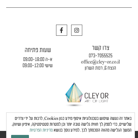
F
I
a
n
c
s
e
t
צרו קשר
b
a
שעות פתיחה
o
g
073-7055525
o
r
א-ה 09:00-18:00
office@cley-or.co.il
k
a
שישי 09:00-12:00
הנצח 6, רמת השרון
m
תקנון החברה
|
משלוחים והובלות
|
מדיניות פרטיות
באתר זה נעשה שימוש בטכנולוגיות איסוף מידע כגון Cookies, לרבות על ידי צדדים
שלישיים, כדי לספק לך חווית גלישה טובה יותר וכן למטרות סטטיסטיקה, איפיון ושיווק.
המשך הגלישה מהווה הסכמתך לכך. למידע נוסך בנושא
מדיניות הפרטיות