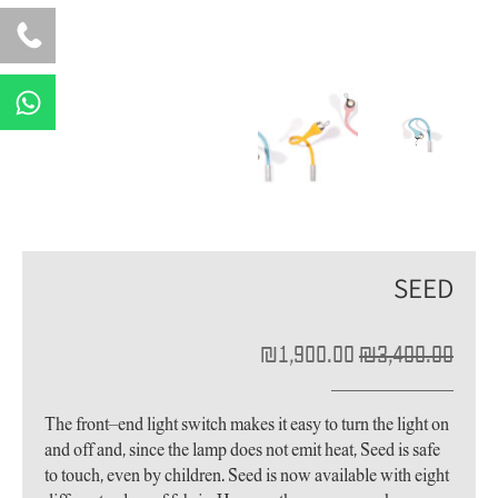
W
h
a
t
s
a
p
p
SEED
המחיר
המחיר
₪
1,900.00
₪
3,400.00
המקורי
הנוכחי
היה:
הוא:
₪1,900.00.
₪3,400.00.
The front–end light switch makes it easy to turn the light on
and off and, since the lamp does not emit heat, Seed is safe
to touch, even by children. Seed is now available with eight