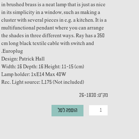
in brushed brass is a neat lamp that is just as nice
in its simplicity in a window, such as making a
cluster with several pieces in e.g. a kitchen. It is a
multifunctional pendant where you can arrange
the shades in three different ways. Ray has a 350
cm long black textile cable with switch and
Europlug.
Design: Patrick Hall
Width: 16 Depth: 16 Height: 11-15 (cm)
Lamp holder: 1xE14 Max 40W
Rec. Light source: L175 (Not included)
מק"ט: 26-1830
כמות
הוספה לסל
של
מנורת
תליה