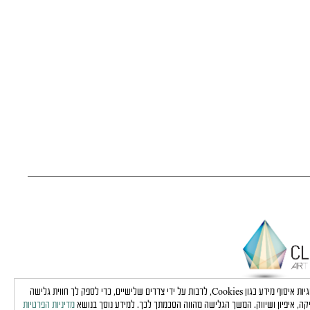
באתר זה נעשה שימוש בטכנולוגיות איסוף מידע כגון Cookies, לרבות על ידי צדדים שלישיים, כדי לספק לך חווית גלישה
קה, איפיון ושיווק. המשך הגלישה מהווה הסכמתך לכך. למידע נוסך בנושא
מדיניות הפרטיות