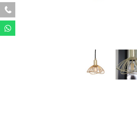
W
h
a
t
s
a
p
p