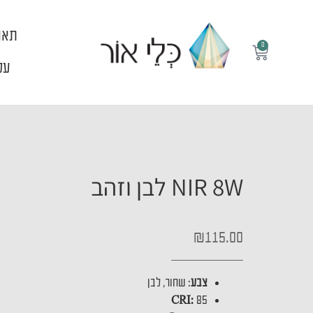
ילוג
תוכן
תאו
0
עגלת
קניות
עלי
NIR 8W לבן וזהב
₪
115.00
צבע
: שחור, לבן
CRI:
85