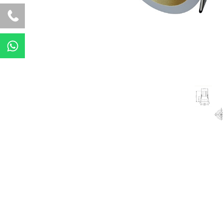
W
h
a
t
s
a
p
p