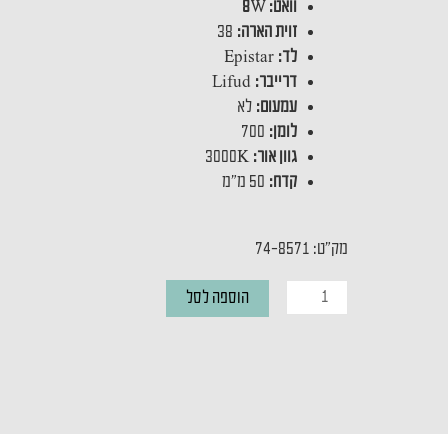
וואט: 8
W
זוית הארה:
38
לד:
Epistar
דרייבר:
Lifud
עמעום:
לא
לומן:
700
גוון אור:
3000K
קדח:
50 מ"מ
מק"ט: 74-8571
כמות
הוספה לסל
של
שקוע
תקרה
NIR