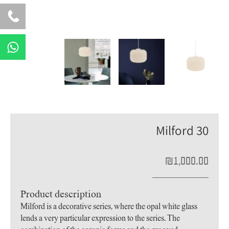
W
h
a
t
s
a
p
Milford 30
p
₪
1,000.00
Product description
Milford is a decorative series, where the opal white glass
lends a very particular expression to the series. The