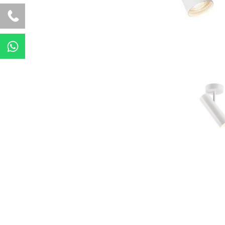
W
h
a
t
s
a
p
p