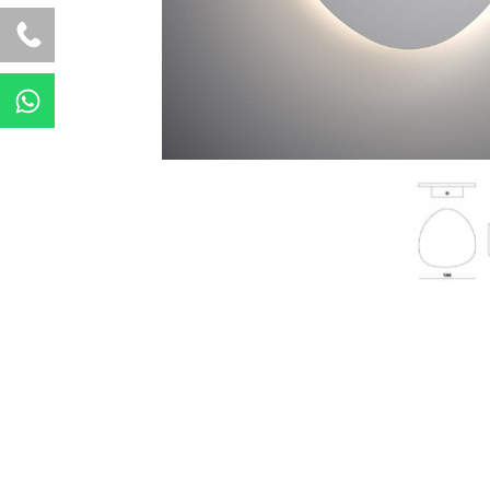
W
h
a
t
s
a
p
p