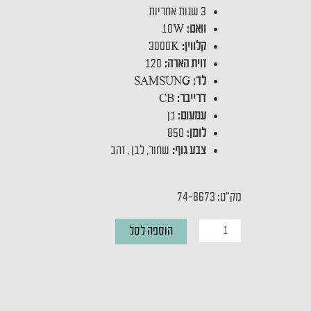
3 שנות אחריות
וואט:
10W
קלווין:
3000K
זוית הארה:
120
לד:
SAMSUNG
דרייבר:
CB
עמעום:
כן
לומן:
850
צבע גוף:
שחור, לבן , זהב
מק"ט: 74-8673
כמות
הוספה לסל
של
מנורת
קיר