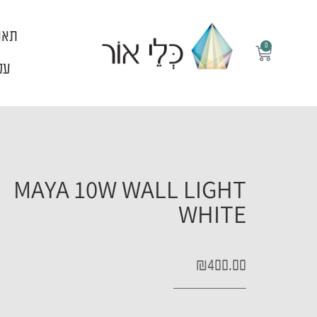
ילוג
תוכן
תאו
0
עגלת
קניות
עלי
MAYA 10W WALL LIGHT
WHITE
₪
400.00