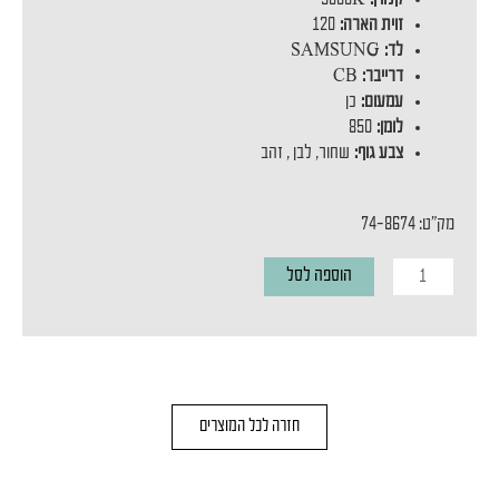
זוית הארה:
120
לד:
SAMSUNG
דרייבר:
CB
עמעום:
כן
לומן:
850
צבע גוף:
שחור, לבן , זהב
מק"ט: 74-8674
כמות
הוספה לסל
של
מנורת
קיר
MAYA
חזרה לכל המוצרים
10W
WALL
LIGHT