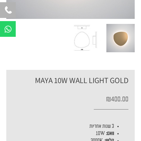
W
h
a
t
s
a
p
MAYA 10W WALL LIGHT GOLD
p
₪
400.00
3 שנות אחריות
וואט:
10W
קלווין:
3000K