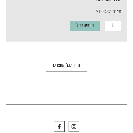
מק"ט: 21-3462
כמות
הוספה לסל
של
מנורת
קיר
LISE
חזרה לכל המוצרים
F
I
a
n