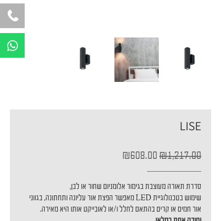
W
h
a
t
s
a
p
LISE
p
המחיר
המחיר
₪
608.00
₪
1,217.00
המקורי
הנוכחי
היה:
הוא:
₪608.00.
₪1,217.00.
סדרת תאורה מעוצבת בגימור אלומניום שחור או לבן,
שימוש בטכנולוגיית LED מאפשר הפצת אור עליונה ותחתונה, בגווני
אור חמים או קרים בהתאם לחלל ו/או לאובייקט אותו היא מאירה.
יחידה אחת במלאי