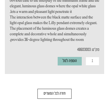
obvious ease to the interplay of the minimalist frame and the
elegant, luminous glass domes where the opal white glass
lets a warm and pleasant light penetrate it.
The interaction between the black matte surface and the
light opal glass makes the Lilly pendant extremely elegant.
The placement of the luminous glass domes creates a
complete and decorative whole and simultaneously
provides 36-degree lighting throughout the room.
מק"ט: 48603003
כמות
הוספה לסל
של
מנורת
תליה
Lilly
חזרה לכל המוצרים