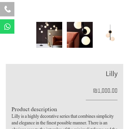
W
h
a
t
s
a
p
Lilly
p
₪
1,000.00
Product description
Lilly is a highly decorative series that combines simplicity
and elegance in the finest possible manner. There is an