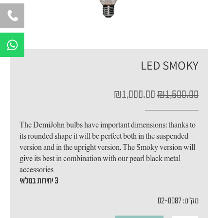
W
h
a
LED SMOKY
t
s
המחיר
המחיר
₪
1,000.00
₪
1,500.00
a
המקורי
הנוכחי
p
היה:
הוא:
p
₪1,000.00.
₪1,500.00.
The DemiJohn bulbs have important dimensions: thanks to
its rounded shape it will be perfect both in the suspended
version and in the upright version. The Smoky version will
give its best in combination with our pearl black metal
accessories
3 יחידות במלאי
מק"ט: 02-0087