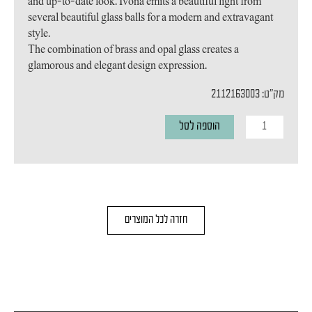
and up-to-date look. Ivona emits a beautiful light from
several beautiful glass balls for a modern and extravagant
style.
The combination of brass and opal glass creates a
glamorous and elegant design expression.
מק"ט: 2112163003
כמות
הוספה לסל
של
מנורת
תליה
Ivona
חזרה לכל המוצרים
|
6-
Pendant