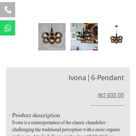
W
h
a
t
s
a
p
Ivona | 6-Pendant
p
₪
2,600.00
Product description
Ivona is a reinterpretation of the classic chandelier –
challenging the traditional perception with a more organic