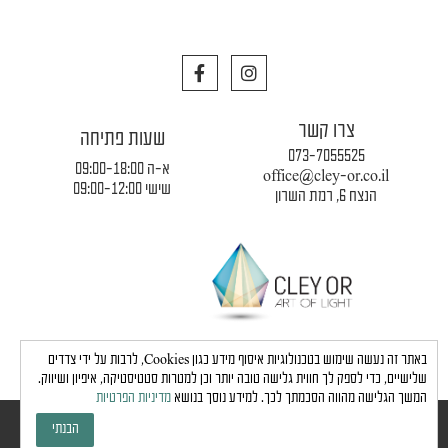
F
I
a
n
c
s
e
t
צרו קשר
b
a
שעות פתיחה
o
g
073-7055525
o
r
א-ה 09:00-18:00
office@cley-or.co.il
k
a
שישי 09:00-12:00
הנצח 6, רמת השרון
m
תקנון החברה
|
משלוחים והובלות
|
מדיניות פרטיות
באתר זה נעשה שימוש בטכנולוגיות איסוף מידע כגון Cookies, לרבות על ידי צדדים
שלישיים, כדי לספק לך חווית גלישה טובה יותר וכן למטרות סטטיסטיקה, איפיון ושיווק.
המשך הגלישה מהווה הסכמתך לכך. למידע נוסך בנושא
מדיניות הפרטיות
כל הזכויות שמורות לחברת כלי אור © 2024 |
הצהרת נגישות
הבנתי