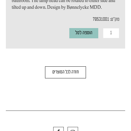
bathroom. The lamp head can be rotated to either side and
tilted up and down. Design by Bønnelycke MDD.
מק"ט: 78531001
כמות
הוספה לסל
של
מנורת
קיר
IP
חזרה לכל המוצרים
S6
F
I