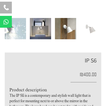
W
h
a
t
s
a
p
IP S6
p
₪
400.00
Product description
The IP S6 is a contemporary and stylish wall light that is
perfect for mounting next to or above the mirror in the