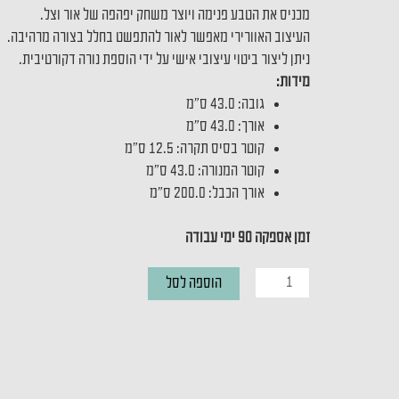
מכניס את הטבע פנימה ויוצר משחק יפהפה של אור וצל.
העיצוב האוורירי מאפשר לאור להתפשט בחלל בצורה מרהיבה.
ניתן ליצור ביטוי עיצובי אישי על ידי הוספת נורה דקורטיבית.
מידות:
גובה: 43.0 ס"מ
אורך: 43.0 ס"מ
קוטר בסיס תקרה: 12.5 ס"מ
קוטר המנורה: 43.0 ס"מ
אורך הכבל: 200.0 ס"מ
זמן אספקה 90 ימי עבודה
כמות
הוספה לסל
של
Hazo
43
Pendant