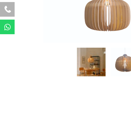
W
h
a
t
s
a
p
p