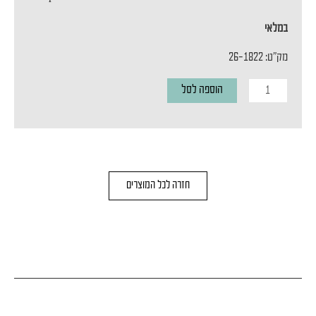
במלאי
מק"ט: 26-1822
כמות
הוספה לסל
של
מנורת
תליה
TORRANO
חזרה לכל המוצרים
15
BLACK