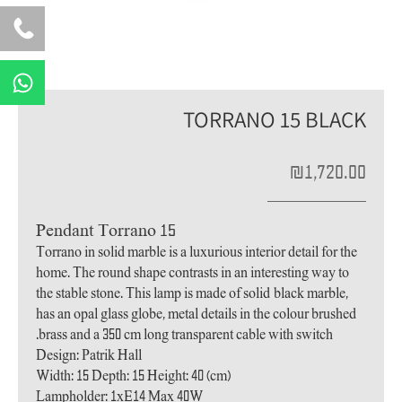
W
h
a
TORRANO 15 BLACK
t
s
₪
1,720.00
a
p
p
Pendant Torrano 15
Torrano in solid marble is a luxurious interior detail for the
home. The round shape contrasts in an interesting way to
the stable stone. This lamp is made of solid black marble,
has an opal glass globe, metal details in the colour brushed
brass and a 350 cm long transparent cable with switch.
Design: Patrik Hall
Width: 15 Depth: 15 Height: 40 (cm)
Lampholder: 1xE14 Max 40W