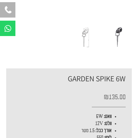
W
h
a
t
s
a
p
GARDEN SPIKE 6W
p
₪
135.00
וואט:
6W
וולט:
12V
אורך כבל:
1.5 מטר
לומן:
550