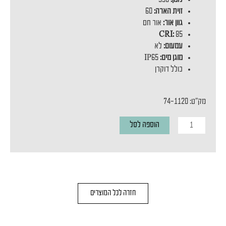
זוית הארה:
60
גוון אור:
אור חם
CRI:
85
עמעום:
לא
מוגן מים:
IP65
כולל דוקרן
מק"ט: 74-1120
כמות
הוספה לסל
של
דוקרן
גינה
GARDEN
חזרה לכל המוצרים
SPIKE
6W