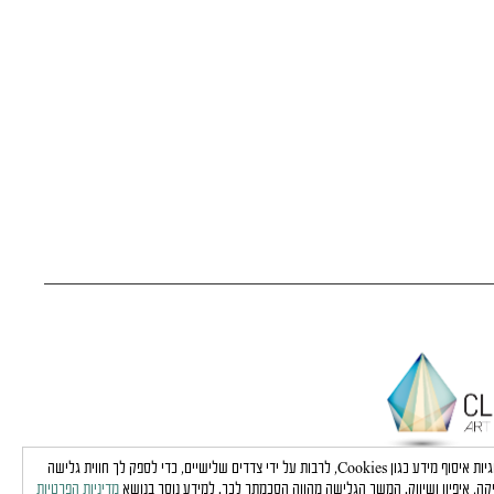
באתר זה נעשה שימוש בטכנולוגיות איסוף מידע כגון Cookies, לרבות על ידי צדדים שלישיים, כדי לספק לך חווית גלישה
קה, איפיון ושיווק. המשך הגלישה מהווה הסכמתך לכך. למידע נוסך בנושא
מדיניות הפרטיות