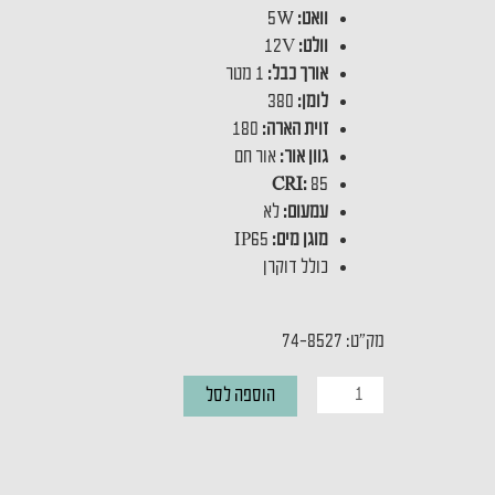
וואט:
5W
וולט:
12V
אורך כבל:
1 מטר
לומן:
380
זוית הארה:
180
גוון אור:
אור חם
CRI:
85
עמעום:
לא
מוגן מים:
IP65
כולל דוקרן
מק"ט: 74-8527
כמות
הוספה לסל
של
דוקרן
גינה