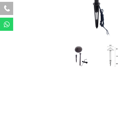
W
h
a
t
s
a
p
p