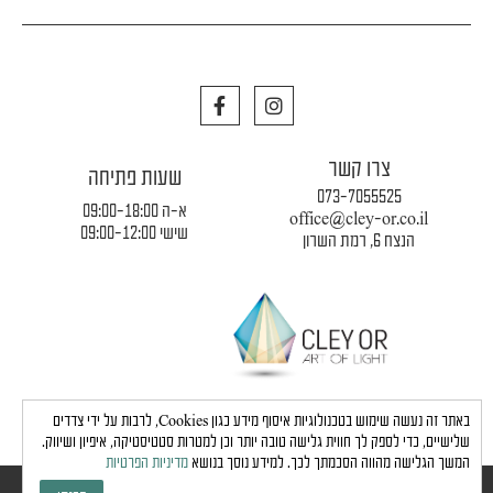
F
I
a
n
c
s
e
t
צרו קשר
b
a
שעות פתיחה
o
g
073-7055525
o
r
א-ה 09:00-18:00
office@cley-or.co.il
k
a
שישי 09:00-12:00
הנצח 6, רמת השרון
m
תקנון החברה
|
משלוחים והובלות
|
מדיניות פרטיות
באתר זה נעשה שימוש בטכנולוגיות איסוף מידע כגון Cookies, לרבות על ידי צדדים
שלישיים, כדי לספק לך חווית גלישה טובה יותר וכן למטרות סטטיסטיקה, איפיון ושיווק.
המשך הגלישה מהווה הסכמתך לכך. למידע נוסך בנושא
מדיניות הפרטיות