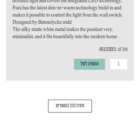
diffused light and covers the integrated LED technology.
Fura has the latest dim-to-warm technology build in and
makes it possible to control the light from the wall switch.
Designed by Bønnelycke mdd
.The silky matte white metal makes the pendant very
minimalist, and it fits beautifully into the modern home
מק"ט: 48103001
כמות
הוספה לסל
של
מנורת
תליה
Fura
חזרה לכל המוצרים
25