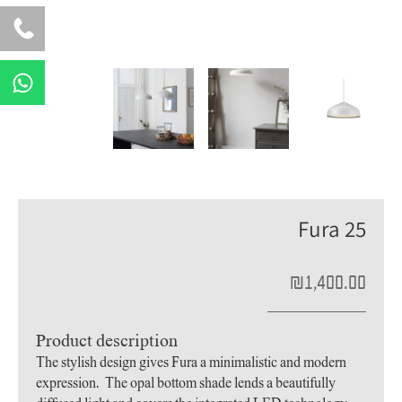
W
h
a
t
s
a
p
Fura 25
p
₪
1,400.00
Product description
The stylish design gives Fura a minimalistic and modern
expression. The opal bottom shade lends a beautifully