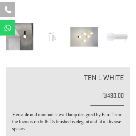
W
h
a
t
s
a
p
TEN L WHITE
p
₪
480.00
Versatile and minimalist wall lamp designed by Faro Team
the focus is on bulb. Its finished is elegant and fit in diverse
spaces