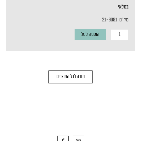
במלאי
מק"ט: 21-9081
כמות
הוספה לסל
של
מנורת
קיר
/
חזרה לכל המוצרים
תקרה
TEN
L
WHITE
F
I