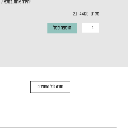
יחידה אחת במלאי.
מק"ט: 21-4466
כמות
הוספה לסל
של
מנורת
קיר
E-
STAY
חזרה לכל המוצרים