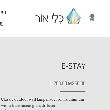
ילוג
תוכן
תאו
0
עגלת
קניות
עלי
E-STAY
המחיר
המחיר
₪
200.00
₪
350.00
המקורי
הנוכחי
היה:
הוא:
₪200.00.
₪350.00.
Classic outdoor wall lamp made from aluminium
with a translucent glass diffuser