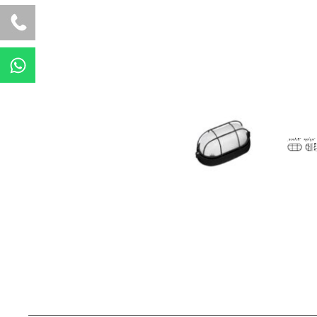
W
h
a
t
s
a
p
p