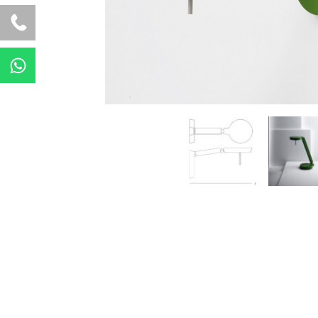
W
h
a
t
s
a
p
p