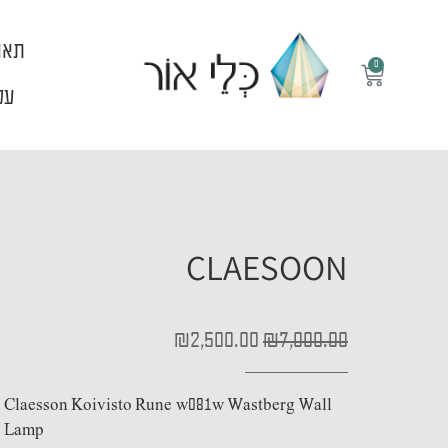
ילוג
תוכן
תאו
0
עגלת
קניות
עלי
CLAESOON
המחיר
המחיר
₪
2,500.00
₪
7,000.00
המקורי
הנוכחי
היה:
הוא:
₪2,500.00.
₪7,000.00.
Claesson Koivisto Rune w081w Wastberg Wall
Lamp