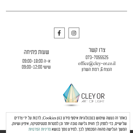
F
I
a
n
c
s
e
t
צרו קשר
b
a
שעות פתיחה
o
g
073-7055525
o
r
א-ה 09:00-18:00
office@cley-or.co.il
k
a
שישי 09:00-12:00
הנצח 6, רמת השרון
m
תקנון החברה
|
משלוחים והובלות
|
מדיניות פרטיות
באתר זה נעשה שימוש בטכנולוגיות איסוף מידע כגון Cookies, לרבות על ידי צדדים
שלישיים, כדי לספק לך חווית גלישה טובה יותר וכן למטרות סטטיסטיקה, איפיון ושיווק.
המשך הגלישה מהווה הסכמתך לכך. למידע נוסך בנושא
מדיניות הפרטיות