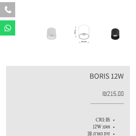
W
h
a
t
s
a
p
BORIS 12W
p
₪
215.00
CRI: 85
וואט: 12W
זוית הארה: 38