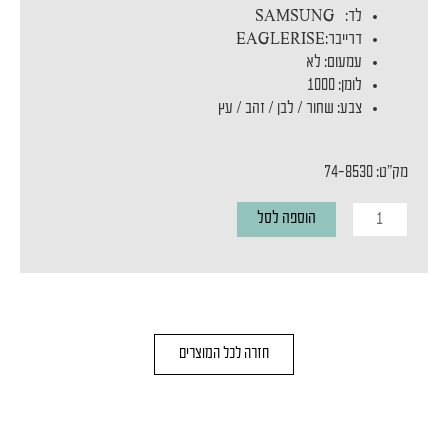
לד: SAMSUNG
דרייבר:EAGLERISE
עמעום: לא
לומן: 1000
צבע: שחור / לבן / זהב / עץ
מק"ט: 74-8530
כמות
הוספה לסל
של
צמוד
תקרה
BORIS
חזרה לכל המוצרים
12W
BLACK