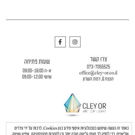
F
I
a
n
c
s
e
t
צרו קשר
b
a
שעות פתיחה
o
g
073-7055525
o
r
א-ה 09:00-18:00
office@cley-or.co.il
k
a
שישי 09:00-12:00
הנצח 6, רמת השרון
m
תקנון החברה
|
משלוחים והובלות
|
מדיניות פרטיות
באתר זה נעשה שימוש בטכנולוגיות איסוף מידע כגון Cookies, לרבות על ידי צדדים
שלישיים, כדי לספק לך חווית גלישה טובה יותר וכן למטרות סטטיסטיקה, איפיון ושיווק.