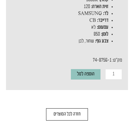
זוית הארה:
120
לד:
SAMSUNG
דרייבר:
CB
עמעום:
לא
לומן:
850
צבע גוף:
שחור, לבן
מק"ט: 74-8756-1
כמות
הוספה לסל
של
מנורת
קיר
ANAT
חזרה לכל המוצרים
10W
WHITE