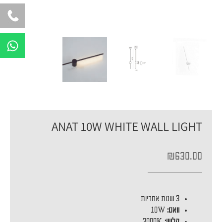
W
h
a
t
s
a
p
ANAT 10W WHITE WALL LIGHT
p
₪
630.00
3 שנות אחריות
וואט:
10W
קלווין:
3000K