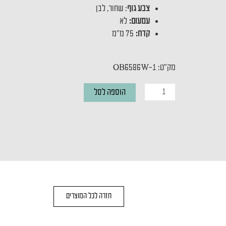
צבע גוף
: שחור, לבן
עמעום:
לא
קדח:
75 מ"מ
מק"ט: OB6586W-1
כמות
הוספה לסל
של
שקוע
תקרה
DARK
LIGHT
BLACK
חזרה לכל המוצרים