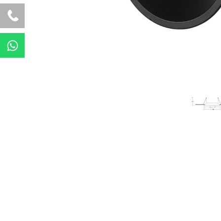
W
h
a
t
s
a
p
p