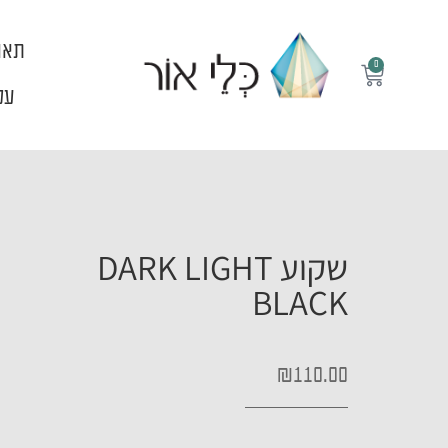
ילוג
תוכן
תאו
0
עגלת
קניות
עלי
שקוע DARK LIGHT
BLACK
₪
110.00