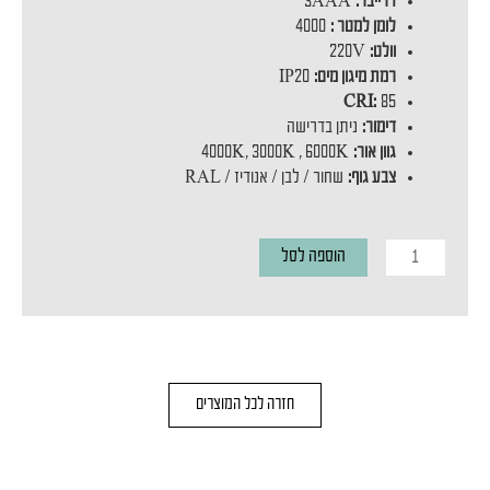
דרייבר:
3AAA
לומן למטר :
4000
וולט:
220V
רמת מיגון מים:
IP20
CRI:
85
דימור:
ניתן בדרישה
גוון אור:
4000K, 3000K , 6000K
צבע גוף:
שחור / לבן / אנודיז / RAL
כמות
הוספה לסל
של
פרופיל
שקוע
מחווט
חזרה לכל המוצרים
40W
דגם
65/35