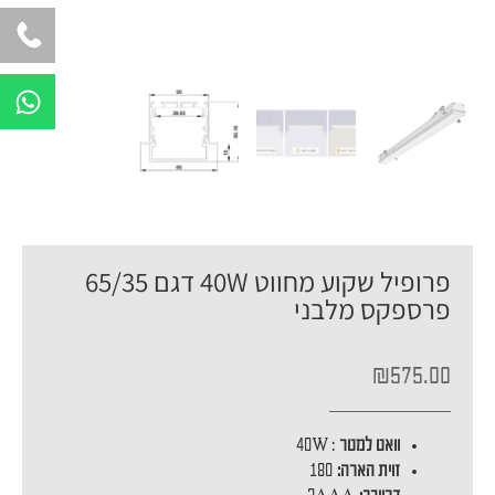
W
h
a
t
s
a
p
פרופיל שקוע מחווט 40W דגם 65/35
p
פרספקס מלבני
₪
575.00
וואט למטר
: 40W
זוית הארה:
180