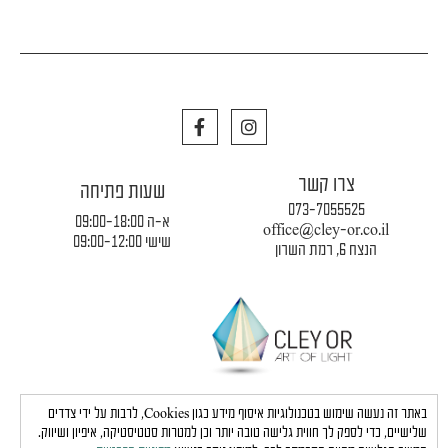
פרספקס
מלבני
F
I
a
n
c
s
e
t
צרו קשר
b
a
שעות פתיחה
o
g
073-7055525
o
r
א-ה 09:00-18:00
office@cley-or.co.il
k
a
שישי 09:00-12:00
הנצח 6, רמת השרון
m
תקנון החברה
|
משלוחים והובלות
|
מדיניות פרטיות
באתר זה נעשה שימוש בטכנולוגיות איסוף מידע כגון Cookies, לרבות על ידי צדדים
שלישיים, כדי לספק לך חווית גלישה טובה יותר וכן למטרות סטטיסטיקה, איפיון ושיווק.